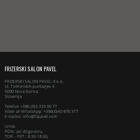
FRIZERSKI SALON PAVEL
FRIZERSKI SALON PAVEL d.o.o.
Ul. Tolminskih puntarjev 4
5000 Nova Gorica
Slovenija
Telefon
+386 (0)5 333 00 77
Viber ali WhatsApp:
+386(0)40 878 377
E-naslov:
info@fspavel.com
Urnik:
PON.: po dogovoru,
TOR. - PET.: 8:30-18:30,