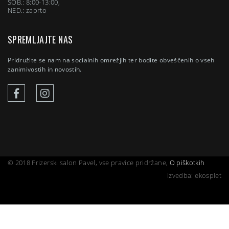
SOB.: 8:00-13:00,
NED.: zaprto
SPREMLJAJTE NAS
Pridružite se nam na socialnih omrežjih ter bodite obveščenih o vseh
zanimivostih in novostih.
© 2018 Frizerski salon Pavel, vse pravice pridržane,
O piškotkih
izvedba: ekosplet